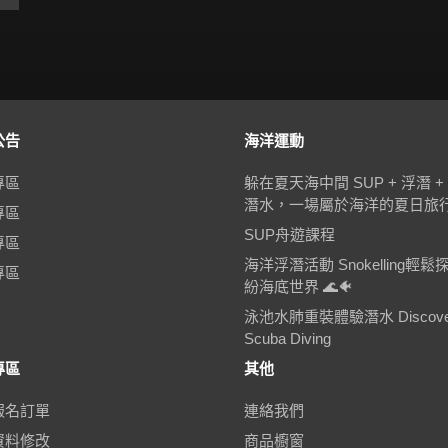
公告
海洋運動
專區
躲在夏天海中間 SUP + 浮潛 +
潛水，一場屬於海洋的夏日旅
專區
SUP舟遊課程
專區
海洋浮潛活動 Snokelling輕鬆
專區
紛海底世界 🌊🐠
泳池水肺重裝體驗潛水 Discove
Scuba Diving
專區
其他
報名訂單
連絡我們
資料修改
商品櫥窗