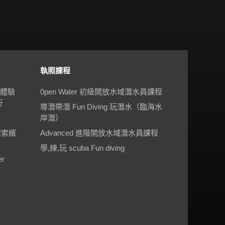
執照課程
 體驗
0pen Water 初級開放水域潛水員課程
行
導潛帶潛 Fun Diving 玩潛水（臨海水
岸潛）
探索繽
Advanced 進階開放水域潛水員課程
學,練,玩 scuba Fun diving
r