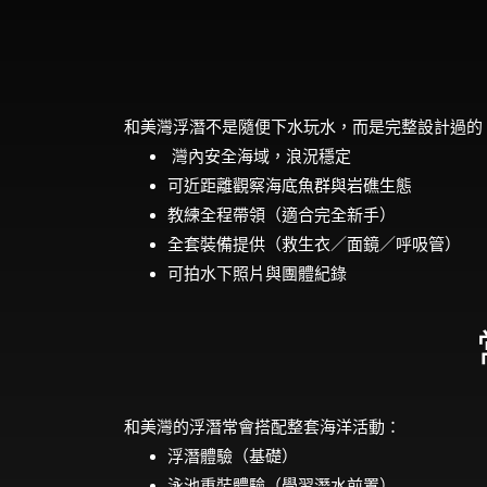
和美灣浮潛不是隨便下水玩水，而是完整設計過的
灣內安全海域，浪況穩定
可近距離觀察海底魚群與岩礁生態
教練全程帶領（適合完全新手）
全套裝備提供（救生衣／面鏡／呼吸管）
可拍水下照片與團體紀錄
和美灣的浮潛常會搭配整套海洋活動：
浮潛體驗（基礎）
泳池重裝體驗（學習潛水前置）