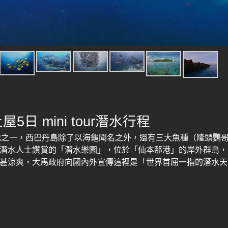
上屋
5
日
mini tour
潛水行程
地之一，西巴丹島除了以海龜聞名之外，還有三大魚種（隆頭鸚
潛水人士讚賞的「潛水樂園」，位於「仙本那港」的岸外群島，
甚涼爽，大馬政府向國內外宣傳這裡是「世界首屈一指的潛水天