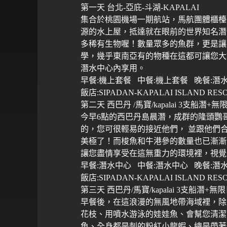
第一天 台北
-
亞庇
-
斗湖
-KAPALAI
集合於桃園機場一期航站，馬航團體櫃檯
源的水上屋，抵達就在眼前的世界知名潛
多稀有生物喔！數量眾多的魚群，更是讓
學，幾乎東南亞有的物種在這都可讓您大
潛水中心內享用。
早餐
:
機上套餐
中餐
:
機上套餐
晚餐
:
潛
飯店
:SIPADAN-KAPALAI ISLAND RES
第二天
西巴丹
/
馬寶
/kapalai 3
支船潛
+
無
今早
6
點的西巴丹島晨潛，成群的隆頭鸚
的，您可很輕易的接近他們， 並跟他們
美極了！而梭魚和牛港參的數量也已漸漸
讓您盡情享受在這無重力的環境裡，視覺
早餐
:
潛水中心
中餐
:
潛水中心
晚餐
:
潛
飯店
:SIPADAN-KAPALAI ISLAND RES
第三天
西巴丹
/
馬寶
/kapalai 3
支船潛
+
無限
早餐後，在這浪漫的無風地帶海域裡，除
花枝、用噴水游泳的娃娃魚、會幫您清潔
魚、全身都是刺的粉紅小龍蝦、總是帶著