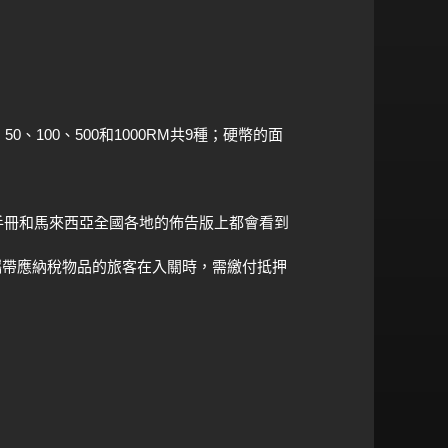
50
100
500
1000RM
9
、
、
、
和
共
種；硬幣的面
手冊和馬來西亞全國各地的佈告版上都會看到
攜帶應納稅物品的旅客在入關時，需繳付抵押