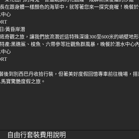
長在跟身體一樣顏色的海草中，就等著您來一探究竟喔！晚餐於
水中心
ORT
日
/
黃昏岸潛
底奇觀之旅，讓我們放流潛近這特殊深達
300
至
600
米的峭壁地形
特產
:
黑礁鯊、梭魚、六帶參等壯觀魚群風暴，晚餐於潛水中心
水中心
ORT
餐後到別西巴丹收拾行裝，但著美好度假回憶專車前往機場，搭
.
馬寶驚艷度假之旅。
自由行套裝費用說明