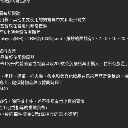
發前確認的航班為準
而有所變動
用著。其他主要使用的語言是中文和淡米爾文
基督教在當地也非常普遍
8
早
小時台灣沒有時差
Malaysia(RM)
1RM
100
(sen)
1
2
5
10
20
，
為
仙
，紙鈔的面額有
、
、
、
、
旅行支票
用品最好使用變壓器
1
200
帶
公升的葡萄酒或烈酒以及
支香菸嚴格禁止攜入。在所有旅遊
、手錶、鋼筆、打火機、香水和美容化妝品在馬來西亞是免稅的，
的出口處須將物品與收據同時程上
M40
旅行，除飛機上外，差不多都有付小費的習慣
1
(
)
金
元
或相等的當地貨幣
小費約每件美金
1
元
(
或相等的當地貨幣
)