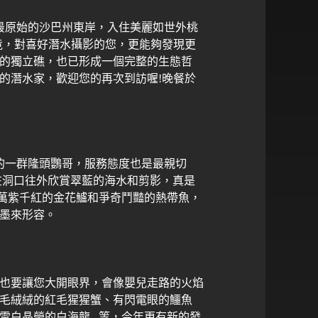
最原始的沙巴州東岸，入住美麗如世外桃
竟，對喜好潛水攝影的您，更能夠發現更
的獨立礁，也已形成一個完整的生態哲
的潛水家，歡迎您的再次到訪喔
!
晚餐於
的一群隆頭鸚哥，服務態度也是最親切
在洞口往外欣賞翠藍的海水和剪影，真是
 萬紫千紅的金花鱸和爭奇鬥豔的熱帶魚，
墨來形容。
也要讓您大開眼界，會像嬰兒走路的火焰
毛絨絨的紅毛猩猩蟹、有閃電眼的鱷魚
雪白晶瑩的白海龍
...
等，今年更有新的發