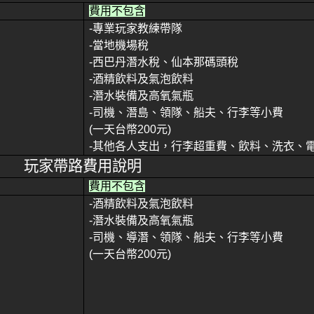
費用不包含
-
專業玩家教練帶隊
-
當地機場稅
-
西巴丹潛水稅、仙本那碼頭稅
-
酒精飲料及氣泡飲料
-
潛水裝備及高氧氣瓶
-
司機、潛島、領隊、船夫、行李等小費
(
一天台幣
200
元
)
-
其他各人支出，行李超重費、飲料、洗衣、
玩家帶路費用說明
費用不包含
-
酒精飲料及氣泡飲料
-
潛水裝備及高氧氣瓶
-
司機、導潛、領隊、船夫、行李等小費
(
一天台幣
200
元
)