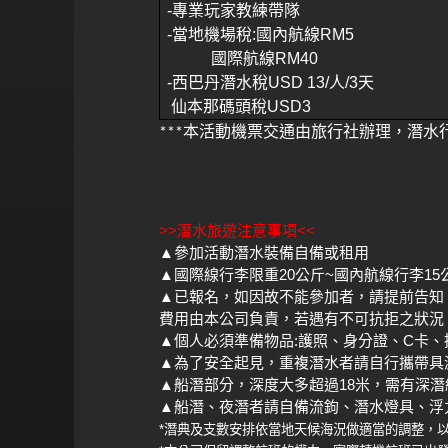
-
專業玩家教練帶隊
-
當地機場稅
:
國內航線
RM5
國際航線
RM40
-
西巴丹潛水稅
USD 13/
人
/3
天
仙本那碼頭稅
USD3
本活動機票交通由旅行社辦理，潛水
***
>>
<<
潛水旅遊注意事項
▲
參加活動潛水裝備自備或租用
▲
20
~
15
國際線行李限重
公斤
國內航線行李
▲
已報名，如因故不能參加者，請提前告知
費用由本公司負責，若遇有不可抗拒之狀況
▲
:
C
個人必須準備物品
護照、身分證、
卡、
▲
為了安全起見，重複潛水者請自行攜帶具
▲
18
船潛部分，深度大多超過
米，需有深潛
▲
船潛、夜潛者請自備流鉤、潛水燈具、浮
*
潛典及支數安排依當地天候海況做適當的調整，