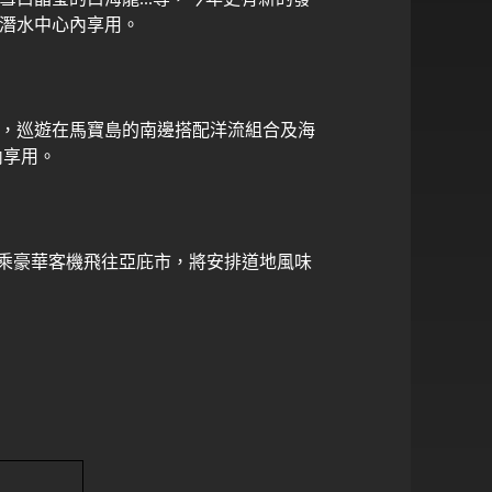
潛水中心內享用。
，巡遊在馬寶島的南邊搭配洋流組合及海
內享用。
乘豪華客機飛往亞庇市，將安排道地風味