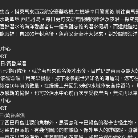
集合，搭乘馬來西亞航空豪華客機
,
在機場享用簡餐後
,
前往東馬
水朝聖地
-
西巴丹島。每日更可安排無限制的岸潛及夜潛一探究
喜好潛水的海洋愛護者有一個永難忘懷的潛水假期，而遠離陸地
飽眼福！自
2005
年封島後，魚群又漸漸壯大起來，對於關懷海洋
水中心
ORT
限日
/
黃昏岸潛
哥已排好隊伍，就等著您來點名後才出發。目前仍是東南亞最大
合影留念喔！用完早餐後，接下來參觀世界知名的海龜洞，您可
恢復
10
年前的數量，在緩緩上升回到
5
米的水域作安全停留時，
及感觀的愉悅，也可於潛水中心前再次享受夜岸潛，無法再以筆
水中心
ORT
日
/
黃昏岸潛
了西巴丹島壯觀的魚群外，馬寶島和卡巴賴島的稀奇古怪生物，
牙齒的鞭藻蝦、有幾何圖形的麒麟魚、像外星人的螳螂蝦、身體
一束花出門的海兔、害羞靦腆的花園鰻、成群前撲後繼的沙鯰、