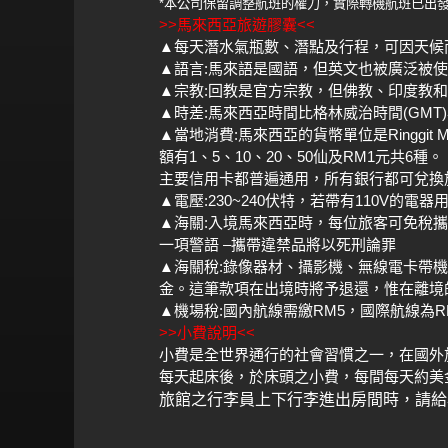
*
本公司保留調整航班的權力，實際轉機航班已出
>>
<<
馬來西亞旅遊膠囊
▲
每天潛水氣瓶數、潛點及行程，可因天候
▲
:
語言
馬來語是國語，但英文也被廣泛被使
▲
:
宗教
回教是官方宗教，但佛教、印度教和
▲
:
(GMT)
時差
馬來西亞時間比格林威治時間
▲
:
Ringgit 
當地消費
馬來西亞的貨幣單位是
1
5
10
20
50
RM1
6
額有
、
、
、
、
仙及
元共
種。
主要信用卡都普遍通用，所有銀行都可兌換
▲
:230~240
110V
電壓
伏特，若帶有
的電器
▲
:
海關
入境馬來西亞時，每位旅客可免稅攜
–
一項警語
攜帶違禁品將以死刑論罪
▲
:
海關稅
錄像器材、攝影機、無線電卡帶機
金。這筆款項在出境時將予退還，惟在離境
▲
:
RM5
R
機場稅
國內航線需繳
，國際航線為
>>
<<
小費說明
小費是全世界通行的社會習慣之一，在國外
每天起床後，於床頭之小費，每間每天約美
旅館之行李員上下行李進出房間時，請給