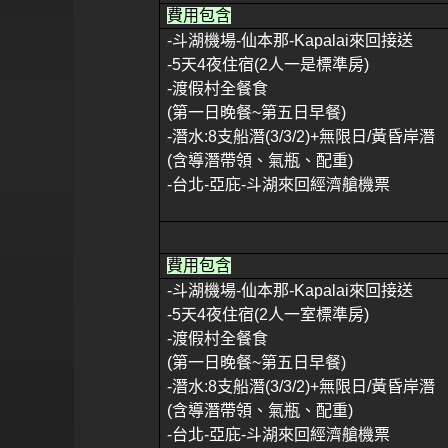
費用包含
-
斗湖機場
-
仙本那
-Kapalai
來回接送
-5
天
4
夜住宿
(2
人一是標準房
)
-
渡假村全餐食
(
第一日晚餐
~
第五日早餐
)
-
潛水
:8
支船潛
(3/3/2)+
無限日
/
黃昏岸潛
(
含導潛帶領、氣瓶、配重
)
-
台北
-
亞庇
-
斗湖來回經濟艙機票
費用包含
-
斗湖機場
-
仙本那
-Kapalai
來回接送
-5
天
4
夜住宿
(2
人一室標準房
)
-
渡假村全餐食
(
第一日晚餐
~
第五日早餐
)
-
潛水
:8
支船潛
(3/3/2)+
無限日
/
黃昏岸潛
(
含導潛帶領、氣瓶、配重
)
-
台北
-
亞庇
-
斗湖來回經濟艙機票