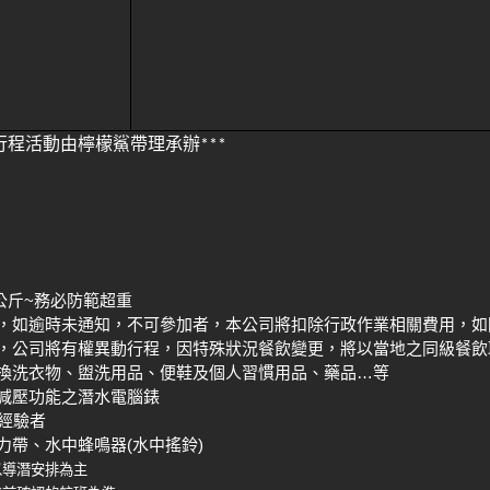
行程活動由檸檬鯊帶理承辦
***
~
公斤
務必防範超重
，如逾時未通知，不可參加者，本公司將扣除行政作業相關費用，如
，公司將有權異動行程，因特殊狀況餐飲變更，將以當地之同級餐飲
…
換洗衣物、盥洗用品、便鞋及個人習慣用品、藥品
等
減壓功能之潛水電腦錶
經驗者
(
)
力帶、水中蜂鳴器
水中搖鈴
以導潛安排為主