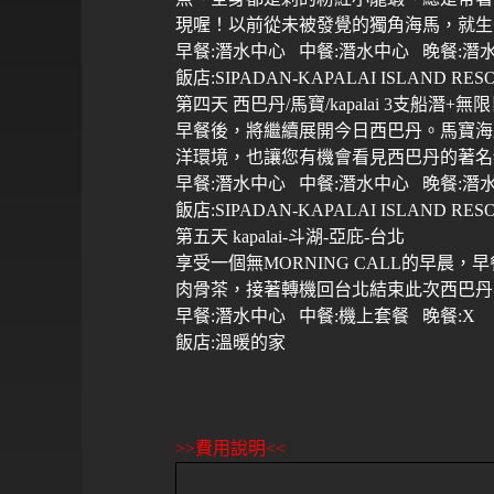
現喔！以前從未被發覺的獨角海馬，就生
早餐
:
潛水中心
中餐
:
潛水中心
晚餐
:
潛
飯店
:SIPADAN-KAPALAI ISLAND RES
第四天
西巴丹
/
馬寶
/kapalai 3
支船潛
+
無限
早餐後，將繼續展開今日西巴丹。馬寶海
洋環境，也讓您有機會看見西巴丹的著名
早餐
:
潛水中心
中餐
:
潛水中心
晚餐
:
潛
飯店
:SIPADAN-KAPALAI ISLAND RES
第五天
kapalai-
斗湖
-
亞庇
-
台北
享受一個無
MORNING CALL
的早晨，早
肉骨茶，接著轉機回台北結束此次西巴丹
早餐
:
潛水中心
中餐
:
機上套餐
晚餐
:X
飯店
:
溫暖的家
>>費用說明<<