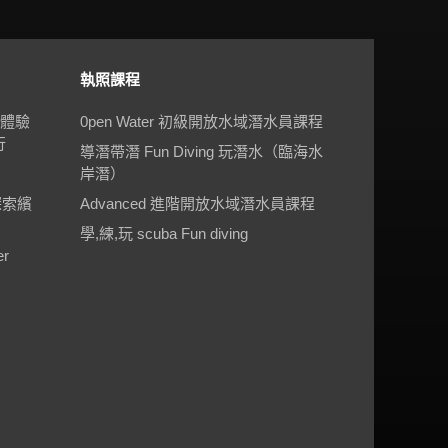
執照課程
 體驗
0pen Water 初級開放水域潛水員課程
行
導潛帶潛 Fun Diving 玩潛水（臨海水
岸潛）
探索繽
Advanced 進階開放水域潛水員課程
學,練,玩 scuba Fun diving
r