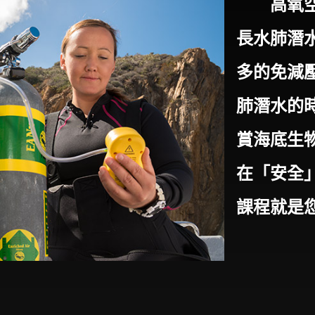
高氧空氣
長水肺潛
多的免減
肺潛水的
賞海底生
在「安全
課程就是