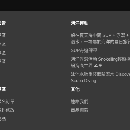
公告
海洋運動
專區
躲在夏天海中間 SUP + 浮潛 +
潛水，一場屬於海洋的夏日旅
專區
SUP舟遊課程
專區
海洋浮潛活動 Snokelling輕鬆
專區
紛海底世界 🌊🐠
泳池水肺重裝體驗潛水 Discove
Scuba Diving
專區
其他
報名訂單
連絡我們
資料修改
商品櫥窗
密碼