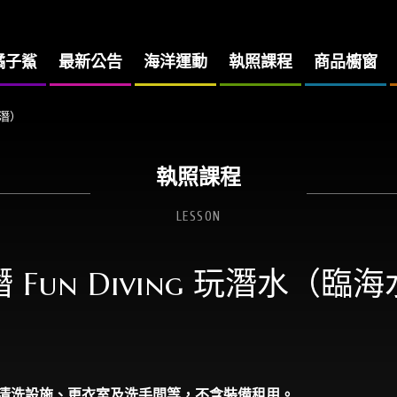
橘子鯊
最新公告
海洋運動
執照課程
商品櫥窗
岸潛）
執照課程
LESSON
 Fun Diving 玩潛水（臨
清洗設施
、
更衣室及洗手間等，不含裝備租用。