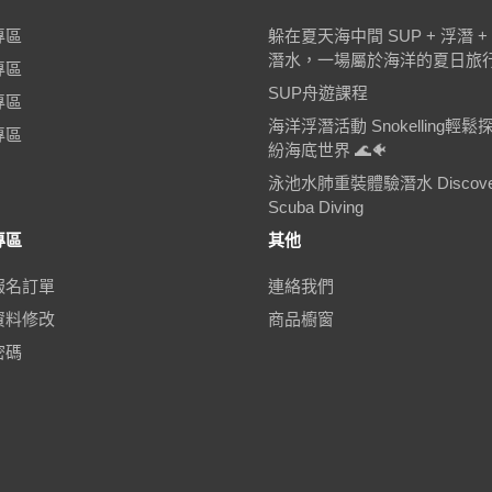
專區
躲在夏天海中間 SUP + 浮潛 +
潛水，一場屬於海洋的夏日旅
專區
SUP舟遊課程
專區
海洋浮潛活動 Snokelling輕鬆
專區
紛海底世界 🌊🐠
泳池水肺重裝體驗潛水 Discove
Scuba Diving
專區
其他
報名訂單
連絡我們
資料修改
商品櫥窗
密碼