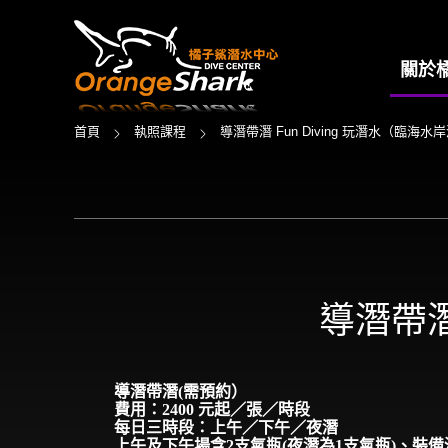
關於
首頁
執照課程
導潛帶潛 Fun Diving 玩潛水（臨海水
導潛帶潛
導潛帶潛(需預約）
費用：2400
元起／張／時段
每日三時段：上午／下午／夜潛
上午及下午場含
2
支氣瓶
(
夜潛為
1
支氣瓶
)
、裝備