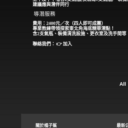
建議應與潛伴同行
導潛服務
費用：24
00
元／次（四人即可成團）
專業教練帶領探索東北角海底精華潛點！
含
2
支氣瓶、裝備清洗設施
、
更衣室及洗手間等
聯絡我們：
👉
加入
All
關於橘子鯊
最新